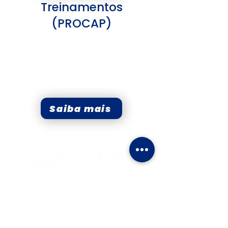
Treinamentos
(PROCAP)
Operação e manutenção
​Certificado OMD do Brasil
Redução de falhas
operacionais
Saiba mais
Links Úteis