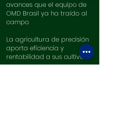
avances que el equipo de
OMD Brasil ya ha traído al
campo.
La agricultura de precisión
aporta eficiencia y
rentabilidad a sus cultivos.
Sea cual sea tu tipo de
cultivo, aquí tenemos el
proyecto ideal para
automatizar e insertar tu
negocio en el mundo del
Agro 4.0.