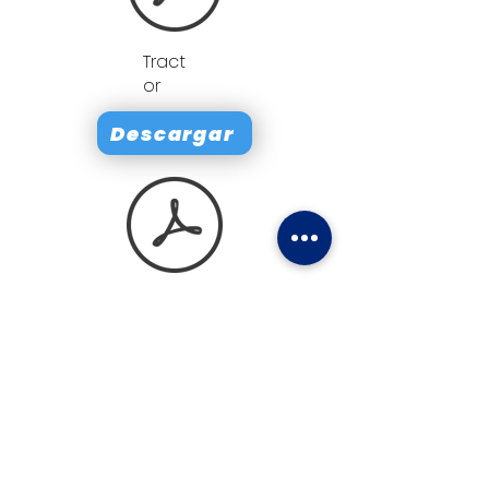
Tract
or
Descargar
Automoción pesada
Descargar