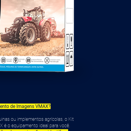
amento de Imagens VMAX?
quinas ou implementos agrícolas, o Kit
é o equipamento ideal para você.