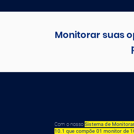
Monitorar suas o
Com o nosso
Sistema de Monito
10.1 que compõe 01 monitor de 1