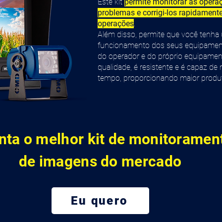
Este kit
permite monitorar as operaç
problemas e corrigi-los rapidament
operações
.
Além disso, permite que você tenha 
funcionamento dos seus equipamen
do operador e do próprio equipame
qualidade, é resistente e é capaz d
tempo, proporcionando maior produti
nta o melhor kit de monitoramen
de imagens do mercado
Eu quero