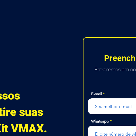
Preench
Entraremos em con
ssos
E-mail
tire suas
Whatsapp
Kit VMAX.