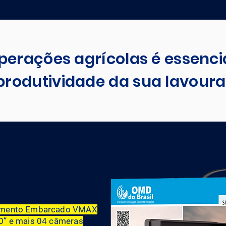
perações agrícolas é
essenci
produtividade da sua lavoura
ramento Embarcado VMAX
0” e mais 04 câmeras
,