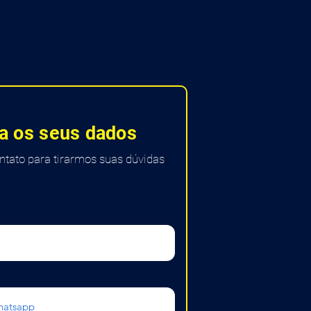
a os seus dados
tato para tirarmos suas dúvidas