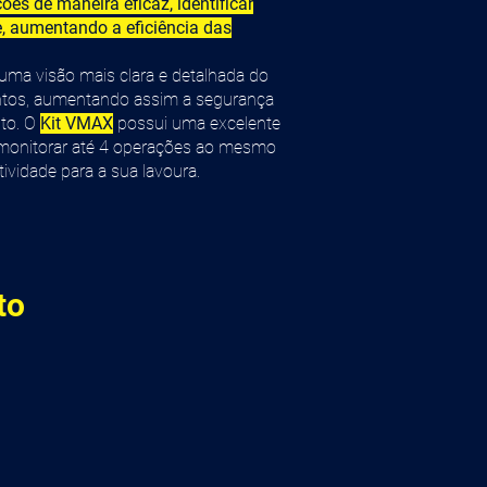
ões de maneira eficaz, identificar
e, aumentando a eficiência das
uma visão mais clara e detalhada do
tos, aumentando assim a segurança
nto. O
Kit VMAX
possui uma excelente
e monitorar até 4 operações ao mesmo
vidade para a sua lavoura.
to