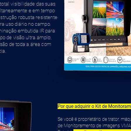
total visibilidade das suas
multaneamente e em tempo
trução robusta resistente
ara uso diário no campo.
minação embutida IR para
o de visão ultra amplo,
visão de toda a área com
ia.
Por que adquirir o Kit de Monitor
Se você é proprietário de trator, má
de Monitoramento de Imagens VMAX 